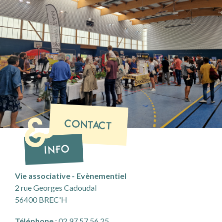
CONTACT
INFO
Vie associative - Evènementiel
2 rue Georges Cadoudal
56400
BREC'H
Téléphone
: 02 97 57 56 25