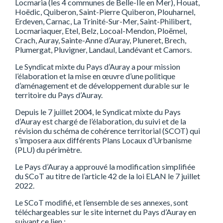
Locmaria (les 4 communes de Belle-Ile en Mer), Houat,
Hoëdic, Quiberon, Saint-Pierre Quiberon, Plouharnel,
Erdeven, Carnac, La Trinité-Sur-Mer, Saint-Philibert,
Locmariaquer, Etel, Belz, Locoal-Mendon, Ploëmel,
Crach, Auray, Sainte-Anne d’Auray, Pluneret, Brech,
Plumergat, Pluvigner, Landaul, Landévant et Camors.
Le Syndicat mixte du Pays d’Auray a pour mission
l’élaboration et la mise en œuvre d’une politique
d’aménagement et de développement durable sur le
territoire du Pays d’Auray.
Depuis le 7 juillet 2004, le Syndicat mixte du Pays
d’Auray est chargé de l’élaboration, du suivi et de la
révision du schéma de cohérence territorial (SCOT) qui
s’imposera aux différents Plans Locaux d’Urbanisme
(PLU) du périmètre.
Le Pays d’Auray a approuvé la modification simplifiée
du SCoT au titre de l’article 42 de la loi ELAN le 7 juillet
2022.
Le SCoT modifié, et l’ensemble de ses annexes, sont
téléchargeables sur le site internet du Pays d’Auray en
suivant ce lien :