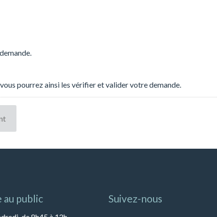
e demande.
vous pourrez ainsi les vérifier et valider votre demande.
 au public
Suivez-nous
ndredi, de 8h45 à 12h