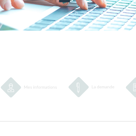
La demande
Mes informations
2
3
4