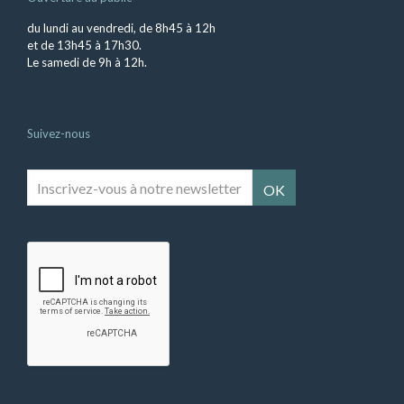
du lundi au vendredi, de 8h45 à 12h
et de 13h45 à 17h30.
Le samedi de 9h à 12h.
Suivez-nous
Inscrivez-
vous
à
notre
newsletter
*