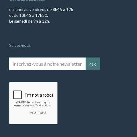
du lundi au vendredi, de 8h45 à 12h
et de 13h45 à 17h30.
Le samedi de 9h à 12h.
Suivez-nous
Inscrivez-
vous
à
notre
newsletter
*