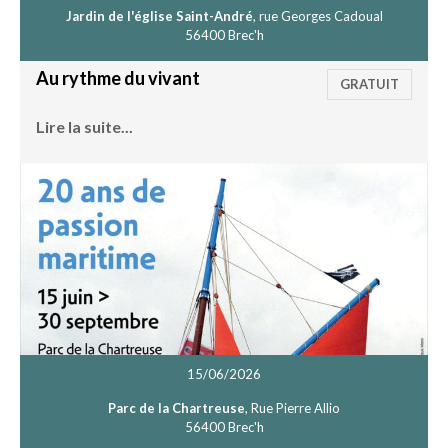
Jardin de l'église Saint-André
, rue Georges Cadoual
56400 Brec'h
Au rythme du vivant
GRATUIT
Lire la suite...
15/06/2026
Parc de la Chartreuse
, Rue Pierre Allio
56400 Brec'h