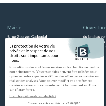
Mairie
Ouverture
9, rue Georges Cadoudal
du lundi au ve
56400 BREC’H
et de 13h45 à
Tél : 02 97 57 79 90
Le samedi de 9
Fax : 02 97 57 52 67