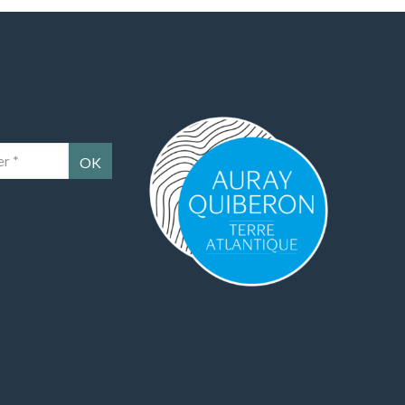
Auray Quiberon Terre Atlantique – Ce lien 