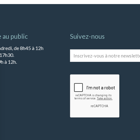
 au public
Suivez-nous
ndredi, de 8h45 à 12h
Inscrivez-
 17h30.
vous
h à 12h.
à
notre
newsletter
*