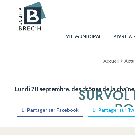
VIE MUNICIPALE
VIVRE À 
Accueil
Actua
Lundi 28 septembre, des drônes de la chaîne
SURVOL 
PO
Partager sur Facebook
Partager sur Tw