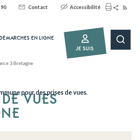
 90
Contact
Accessibilité
DÉMARCHES EN LIGNE
JE SUIS
rance 3 Bretagne
ommune pour des prises de vues.
 DE VUES
GNE