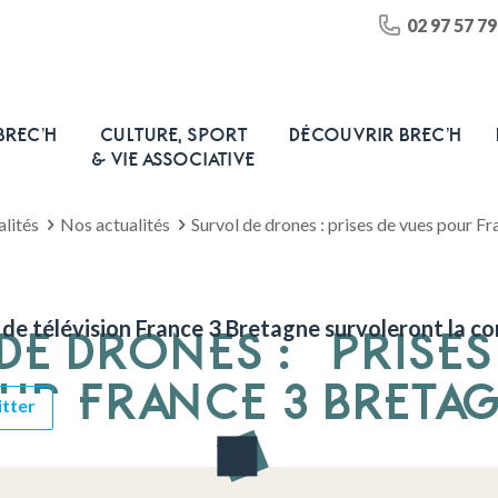
02 97 57 79
BREC’H
CULTURE, SPORT
DÉCOUVRIR BREC’H
& VIE ASSOCIATIVE
lités
Nos actualités
Survol de drones : prises de vues pour F
 de télévision France 3 Bretagne survoleront la c
DE DRONES : PRISES
UR FRANCE 3 BRETA
itter