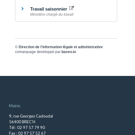
Travail saisonnier
Ministère chargé du travail
©
Direction de l'information légale et administrative
comarquage developpé par
baseo.io
Mairie
9, rue Georges Cadoudal
56400 BREC’H
Tél : 02 97 57 79 90
Fax : 02 97 57 52 67