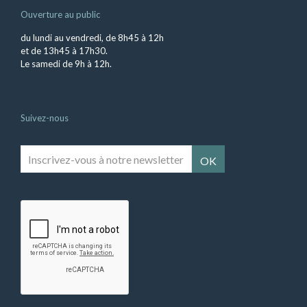
Ouverture au public
du lundi au vendredi, de 8h45 à 12h
et de 13h45 à 17h30.
Le samedi de 9h à 12h.
Suivez-nous
Inscrivez-
vous
à
notre
newsletter
*