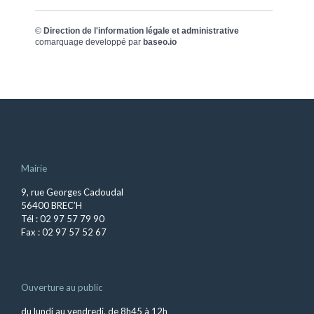
©
Direction de l'information légale et administrative
comarquage developpé par
baseo.io
Mairie
9, rue Georges Cadoudal
56400 BREC’H
Tél : 02 97 57 79 90
Fax : 02 97 57 52 67
Ouverture au public
du lundi au vendredi, de 8h45 à 12h