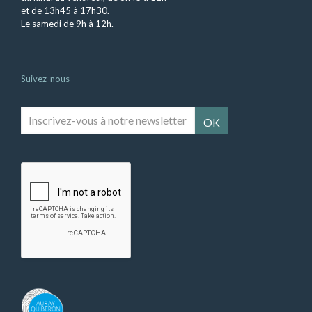
et de 13h45 à 17h30.
Le samedi de 9h à 12h.
Suivez-nous
Inscrivez-
vous
à
notre
newsletter
*