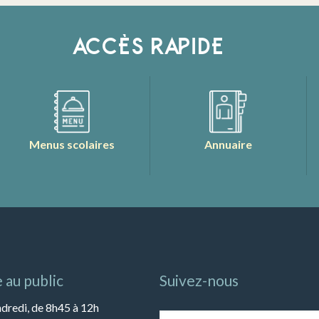
ACCÈS RAPIDE
Menus scolaires
Annuaire
 au public
Suivez-nous
ndredi, de 8h45 à 12h
Inscrivez-