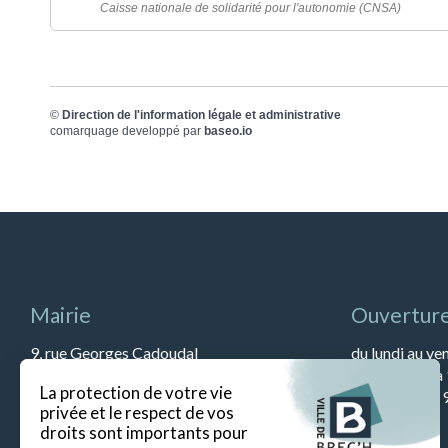
Caisse nationale de solidarité pour l'autonomie (CNSA)
©
Direction de l'information légale et administrative
comarquage developpé par
baseo.io
Mairie
Ouverture
9, rue Georges Cadoudal
du lundi au ve
56400 BREC’H
et de 13h45 à
Tél : 02 97 57 79 90
Le samedi de 9
Fax : 02 97 57 52 67