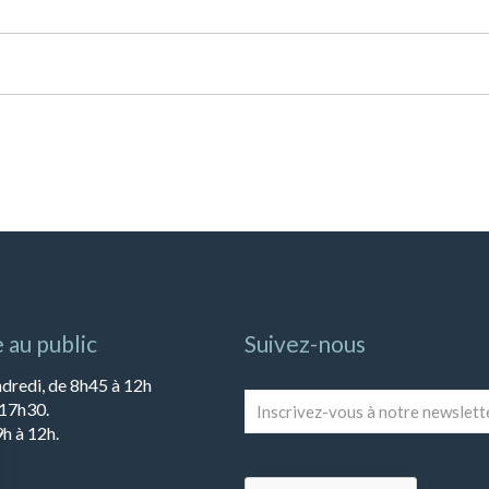
 au public
Suivez-nous
ndredi, de 8h45 à 12h
Inscrivez-
 17h30.
vous
h à 12h.
à
notre
newsletter