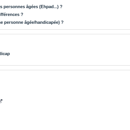
s personnes âgées (Ehpad...) ?
différences ?
une personne âgée/handicapée) ?
dicap