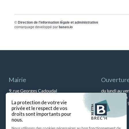
©
Direction de l'information légale et administrative
comarquage developpé par
baseo.io
Mairie
Ouverture
9, rue Georges Cadoudal
du lundi au ve
56400 BREC’H
et de 13h45 à
Tél : 02 97 57 79 90
Le samedi de 9
Fax : 02 97 57 52 67