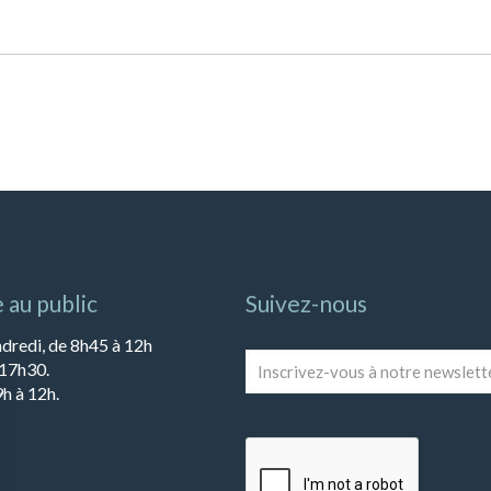
 au public
Suivez-nous
ndredi, de 8h45 à 12h
Inscrivez-
 17h30.
vous
h à 12h.
à
notre
newsletter
*