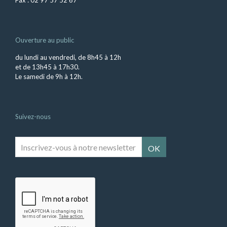
Fax : 02 97 57 52 67
Ouverture au public
du lundi au vendredi, de 8h45 à 12h
et de 13h45 à 17h30.
Le samedi de 9h à 12h.
Suivez-nous
Inscrivez-
vous
à
notre
newsletter
*