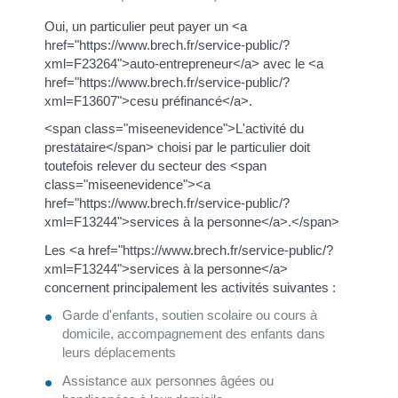
Oui, un particulier peut payer un <a
href="https://www.brech.fr/service-public/?
xml=F23264">auto-entrepreneur</a> avec le <a
href="https://www.brech.fr/service-public/?
xml=F13607">cesu préfinancé</a>.
<span class="miseenevidence">L'activité du
prestataire</span> choisi par le particulier doit
toutefois relever du secteur des <span
class="miseenevidence"><a
href="https://www.brech.fr/service-public/?
xml=F13244">services à la personne</a>.</span>
Les <a href="https://www.brech.fr/service-public/?
xml=F13244">services à la personne</a>
concernent principalement les activités suivantes :
Garde d'enfants, soutien scolaire ou cours à
domicile, accompagnement des enfants dans
leurs déplacements
Assistance aux personnes âgées ou