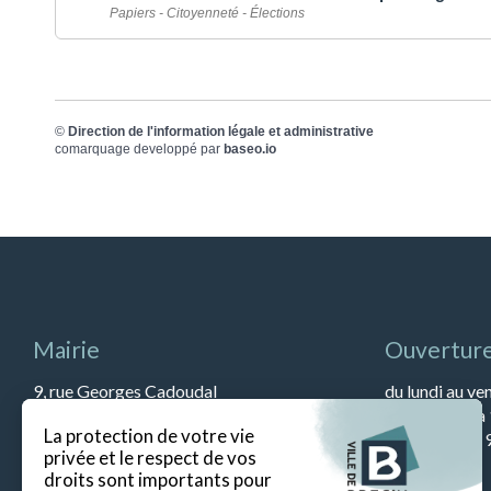
Papiers - Citoyenneté - Élections
©
Direction de l'information légale et administrative
comarquage developpé par
baseo.io
Mairie
Ouverture
9, rue Georges Cadoudal
du lundi au ve
56400 BREC’H
et de 13h45 à
Tél : 02 97 57 79 90
Le samedi de 9
Fax : 02 97 57 52 67