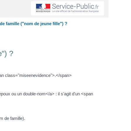
 famille ("nom de jeune fille") ?
") ?
span class="miseenevidence">.</span>
époux ou un double-nom</a> : il s'agit d'un <span
 de famille).