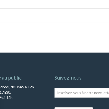
 au public
Suivez-nous
ndredi, de 8h45 à 12h
Inscrivez-
 17h30.
vous
h à 12h.
à
notre