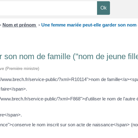
Nom et prénom
Une femme mariée peut-elle garder son nom de
>
>
son nom de famille ("nom de jeune fille
ive (Première ministre)
s://www.brech.fr/service-public/?xml=R10114">nom de famille</a><
faire</span>.
/www.brech.fr/service-public/?xml=F868">d'utiliser le nom de l'autre 
re</span>.
ce">conserve le nom inscrit sur son acte de naissance</span> (nom