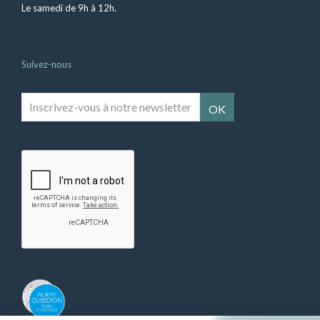
Le samedi de 9h à 12h.
Suivez-nous
Inscrivez-
vous
à
notre
newsletter
*