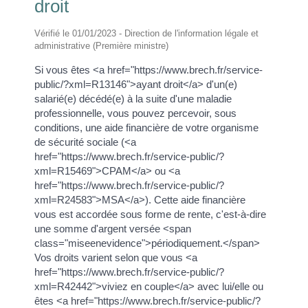
droit
Vérifié le 01/01/2023 - Direction de l'information légale et
administrative (Première ministre)
Si vous êtes <a href="https://www.brech.fr/service-
public/?xml=R13146">ayant droit</a> d'un(e)
salarié(e) décédé(e) à la suite d'une maladie
professionnelle, vous pouvez percevoir, sous
conditions, une aide financière de votre organisme
de sécurité sociale (<a
href="https://www.brech.fr/service-public/?
xml=R15469">CPAM</a> ou <a
href="https://www.brech.fr/service-public/?
xml=R24583">MSA</a>). Cette aide financière
vous est accordée sous forme de rente, c'est-à-dire
une somme d'argent versée <span
class="miseenevidence">périodiquement.</span>
Vos droits varient selon que vous <a
href="https://www.brech.fr/service-public/?
xml=R42442">viviez en couple</a> avec lui/elle ou
êtes <a href="https://www.brech.fr/service-public/?