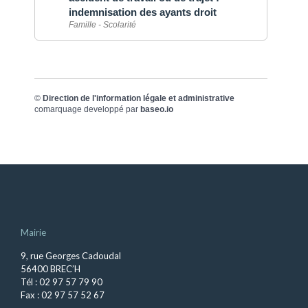
indemnisation des ayants droit
Famille - Scolarité
©
Direction de l'information légale et administrative
comarquage developpé par
baseo.io
Mairie
9, rue Georges Cadoudal
56400 BREC’H
Tél : 02 97 57 79 90
Fax : 02 97 57 52 67