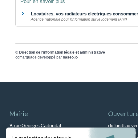
Pour en savoir plus
Locataires, vos radiateurs électriques consommen
Agence nationale pour l'information sur le logement (Anil)
©
Direction de l'information légale et administrative
comarquage developpé par
baseo.io
Mairie
Ouverture
9, rue Georges Cadoudal
du lundi au ve
56400 BREC’H
et de 13h45 à