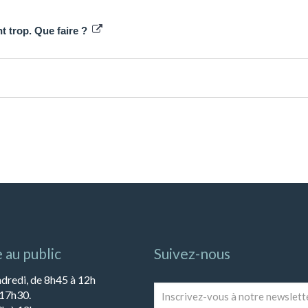
t trop. Que faire ?
 au public
Suivez-nous
ndredi, de 8h45 à 12h
Inscrivez-
 17h30.
vous