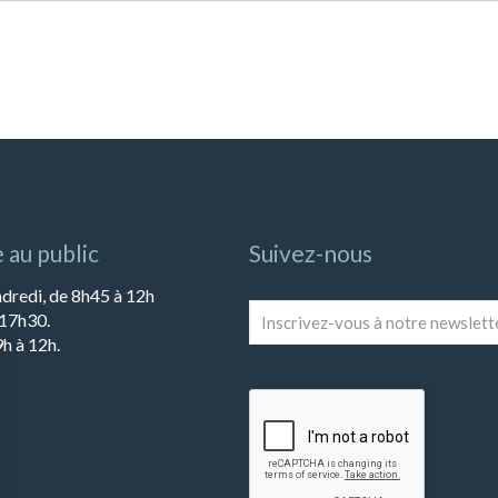
 au public
Suivez-nous
ndredi, de 8h45 à 12h
Inscrivez-
 17h30.
vous
h à 12h.
à
notre
newsletter
*