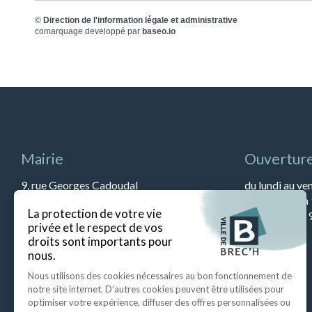
©
Direction de l'information légale et administrative
comarquage developpé par
baseo.io
Mairie
Ouverture
9, rue Georges Cadoudal
du lundi au ve
56400 BREC’H
et de 13h45 à
Tél : 02 97 57 79 90
Le samedi de 9
Fax : 02 97 57 52 67