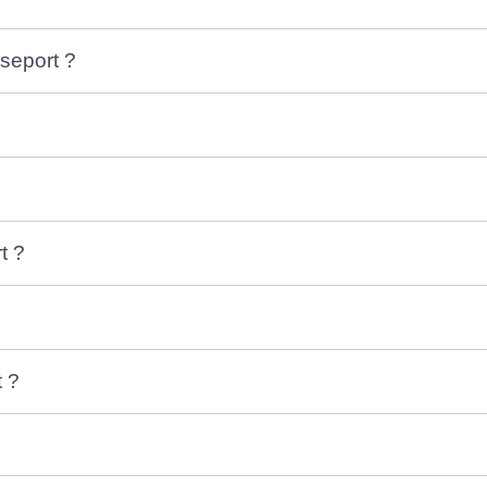
seport ?
t ?
t ?