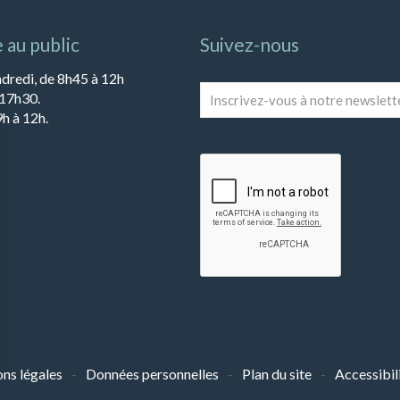
 au public
Suivez-nous
ndredi, de 8h45 à 12h
Inscrivez-
 17h30.
vous
h à 12h.
à
notre
newsletter
*
ns légales
Données personnelles
Plan du site
Accessibil