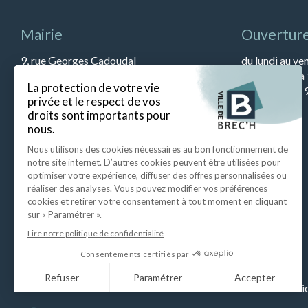
Mairie
Ouverture
9, rue Georges Cadoudal
du lundi au ve
56400 BREC’H
et de 13h45 à
Tél : 02 97 57 79 90
Le samedi de 9
Fax : 02 97 57 52 67
Ecrire à la mairie
Mentio