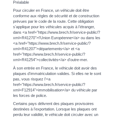
Préalable
Pour circuler en France, un véhicule doit être
conforme aux règles de sécurité et de construction
prévues par le code de la route. Cette obligation
s'applique pour les véhicules acquis à l'étranger,
dans <a href="https://www.brech.fr/service-public/?
xml=R41270">l'Union Européenne</a> ou dans les
<a href="https://www.brech.fr/service-public/?
xml=R41207">départements</a> et <a
href="https://www.brech.fr/service-public/?
xml=R41254">collectivités</a> d'outre-mer.
À son entrée en France, le véhicule doit avoir des
plaques d'immatriculation valides. Si elles ne le sont
pas, vous risquez l'<a
href="https://www.brech.fr/service-public/?
xml=F12914">immobilisation</a> du véhicule par
les forces de police.
Certains pays délivrent des plaques provisoires
destinées à l'exportation. Lorsque les plaques ont
perdu leur validité, le véhicule doit circuler avec un