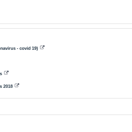
onavirus - covid 19)
rs
is 2018