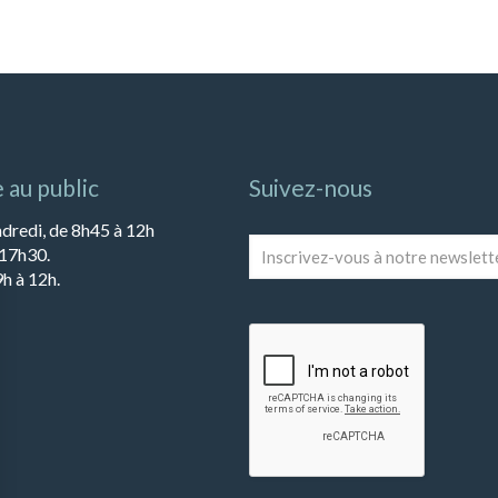
 au public
Suivez-nous
ndredi, de 8h45 à 12h
Inscrivez-
 17h30.
vous
h à 12h.
à
notre
newsletter
*