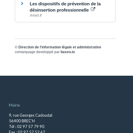
Les dispositifs de prévention de la
désinsertion professionnelle
Ameli.fr
©
Direction de l'information légale et administrative
comarquage developpé par
baseo.io
Mairie
9, rue Georges Cadoudal
56400 BREC’H
Tél : 02 97 57 79 90
Fax : 02 97 57 52 67