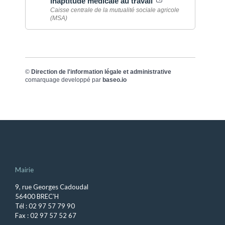
inaptitude médicale au travail
Caisse centrale de la mutualité sociale agricole
(MSA)
©
Direction de l'information légale et administrative
comarquage developpé par
baseo.io
Mairie
9, rue Georges Cadoudal
56400 BREC’H
Tél : 02 97 57 79 90
Fax : 02 97 57 52 67