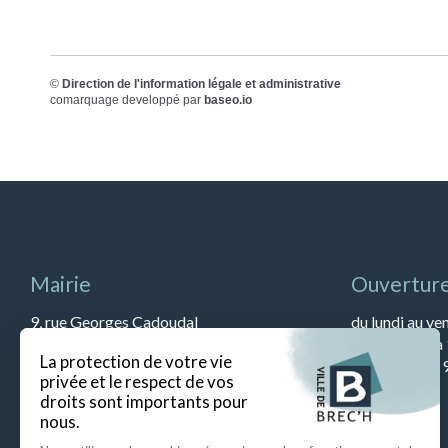
©
Direction de l'information légale et administrative
comarquage developpé par
baseo.io
Mairie
Ouverture
9, rue Georges Cadoudal
du lundi au ve
56400 BREC’H
et de 13h45 à
Tél : 02 97 57 79 90
Le samedi de 9
Fax : 02 97 57 52 67