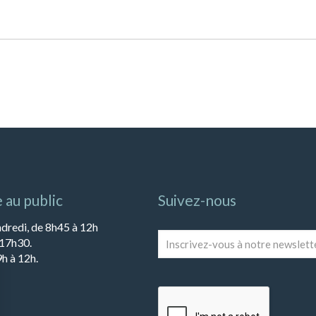
 au public
Suivez-nous
ndredi, de 8h45 à 12h
Inscrivez-
 17h30.
vous
h à 12h.
à
notre
newsletter
*