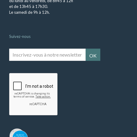
du lundi au vendredi, de 8h45 à 12h
et de 13h45 à 17h30.
Le samedi de 9h à 12h.
Suivez-nous
Inscrivez-
vous
à
notre
newsletter
*