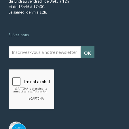
du lundi au vendredi, de 8h45 à 12h
et de 13h45 à 17h30.
Le samedi de 9h à 12h.
Suivez-nous
Inscrivez-
vous
à
notre
newsletter
*