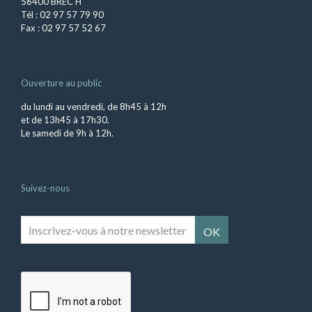
56400 BREC’H
Tél : 02 97 57 79 90
Fax : 02 97 57 52 67
Ouverture au public
du lundi au vendredi, de 8h45 à 12h
et de 13h45 à 17h30.
Le samedi de 9h à 12h.
Suivez-nous
Inscrivez-
vous
à
notre
newsletter
*