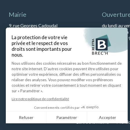
Mairie
Ouverture
9, rue Georges Cadoudal
du lundi au ve
56400 BREC’H
et de 13h45 à
Tél : 02 97 57 79 90
Le samedi de 9
Fax : 02 97 57 52 67
Ecrire à la mairie
Mentio