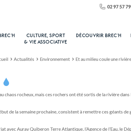
02 97 57 79
BREC’H
CULTURE, SPORT
DÉCOUVRIR BREC’H
& VIE ASSOCIATIVE
ueil
Actualités
Environnement
Et au milieu coule une rivièr
e
au chaos rocheux, mais ces rochers ont été sortis de la rivière dans 
début de la semaine prochaine, consistent à remettre ces géants de gr
t avec Auray Quiberon Terre Atlantique, l’Agence de l’Eau, le Dé