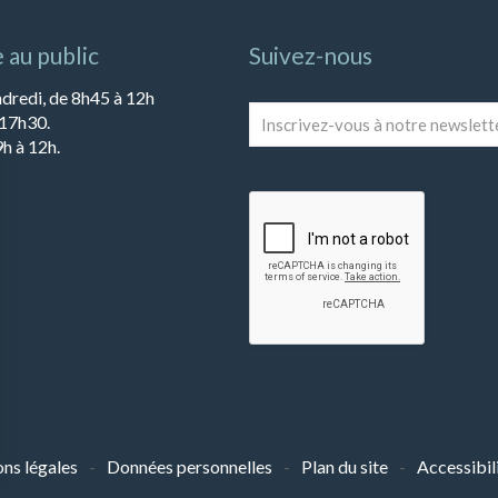
 au public
Suivez-nous
ndredi, de 8h45 à 12h
Inscrivez-
 17h30.
vous
h à 12h.
à
notre
newsletter
*
ns légales
Données personnelles
Plan du site
Accessibil