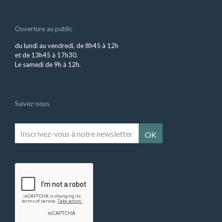
Ouverture au public
du lundi au vendredi, de 8h45 à 12h
et de 13h45 à 17h30.
Le samedi de 9h à 12h.
Suivez-nous
Inscrivez-
vous
à
notre
newsletter
*