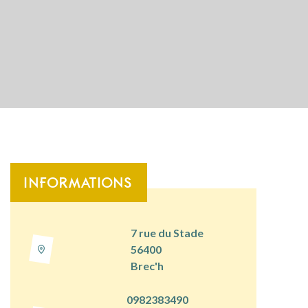
INFORMATIONS
7 rue du Stade
56400
Brec'h
0982383490