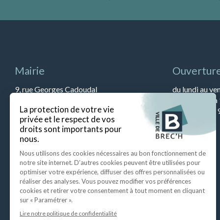
Mairie
Ouverture
9, rue Georges Cadoudal
du lundi au ve
56400 BREC’H
et de 13h45 à
Tél : 02 97 57 79 90
Le samedi de 9
Fax : 02 97 57 52 67