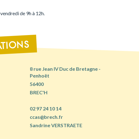
t vendredi de 9h à 12h.
TIONS
8 rue Jean IV Duc de Bretagne -
Penhoët
56400
BREC'H
02 97 24 10 14
ccas@brech.fr
Sandrine VERSTRAETE