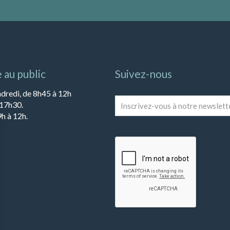
 au public
Suivez-nous
ndredi, de 8h45 à 12h
Inscrivez-
 17h30.
vous
h à 12h.
à
notre
newsletter
*