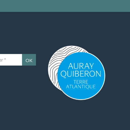
Auray Quiberon Terre Atlantique – Ce lien 