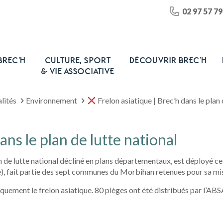
02 97 57 79
BREC’H
CULTURE, SPORT
DÉCOUVRIR BREC’H
& VIE ASSOCIATIVE
lités
Environnement
Frelon asiatique | Brec’h dans le plan 
ans le plan de lutte national
lan de lutte national décliné en plans départementaux, est déployé c
, fait partie des sept communes du Morbihan retenues pour sa mi
niquement le frelon asiatique. 80 pièges ont été distribués par l’A