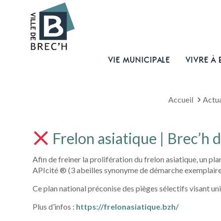
VIE MUNICIPALE
VIVRE À 
Accueil
Actua
Frelon asiatique | Brec’h d
Afin de freiner la prolifération du frelon asiatique, un p
APIcité ® (3 abeilles synonyme de démarche exemplaire)
Ce plan national préconise des pièges sélectifs visant u
Plus d’infos :
https://frelonasiatique.bzh/