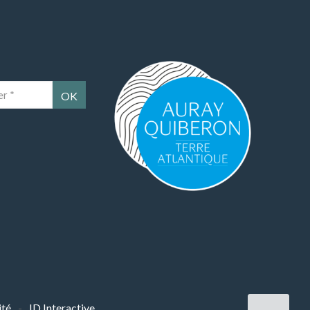
Auray Quiberon Terre Atlantique – Ce lien 
ité
ID Interactive