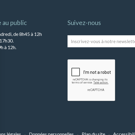
 au public
Suivez-nous
ndredi, de 8h45 à 12h
Inscrivez-
 17h30.
vous
h à 12h.
à
notre
newsletter
*
ns légales
Données personnelles
Plan du site
Accessibil