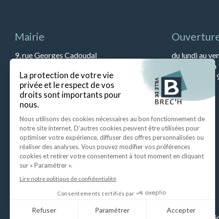
Mairie
Ouverture
9, rue Georges Cadoudal
du lundi au ve
56400 BREC’H
et de 13h45 à
Tél : 02 97 57 79 90
Le samedi de 9
Fax : 02 97 57 52 67
Ecrire à la mairie
Mentio