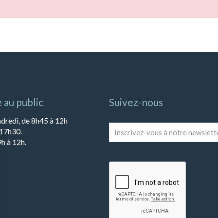
 au public
Suivez-nous
ndredi, de 8h45 à 12h
Inscrivez-
 17h30.
vous
h à 12h.
à
notre
newsletter
*