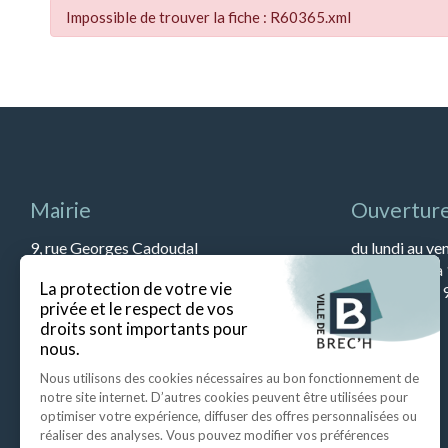
Impossible de trouver la fiche : R60365.xml
Mairie
Ouverture
9, rue Georges Cadoudal
du lundi au ve
56400 BREC’H
et de 13h45 à
Tél : 02 97 57 79 90
Le samedi de 9
Fax : 02 97 57 52 67